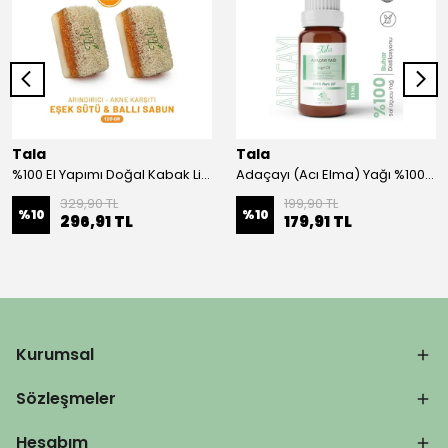
Tala
Tala
%100 El Yapımı Doğal Kabak Lifli Ballı Eşek Sütü Sabunu 2'li Paket 120 Gr.x 2 Adet
Adaçayı (Acı Elma) Yağı %100 Saf ve Doğal 10 ML
329,90 TL
199,90 TL
%
10
%
10
296,91 TL
179,91 TL
Kurumsal
Sözleşmeler
Hesabım