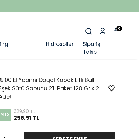
0
ing |
Hidrosoller
Sipariş
Takip
%100 El Yapımı Doğal Kabak Lifli Ballı
Eşek Sütü Sabunu 2'li Paket 120 Gr.x 2
Adet
329,90 TL
%
10
296,91 TL