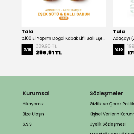
Tala
Tala
Hindistan Cevizi Yağı %100 Saf ve Doğal Soğuk Sıkım 150 Ml
%100 El Yapımı Doğal Kabak Lifli Ballı Eşek Sütü Sabunu 2'li Paket 120 Gr.x 2 Adet
329,90 TL
199
%
10
%
10
296,91 TL
17
Kurumsal
Sözleşmeler
Hikayemiz
Gizlilik ve Çerez Politi
Bize Ulaşın
Kişisel Verilerin Koru
S.S.S
Üyelik Sözleşmesi