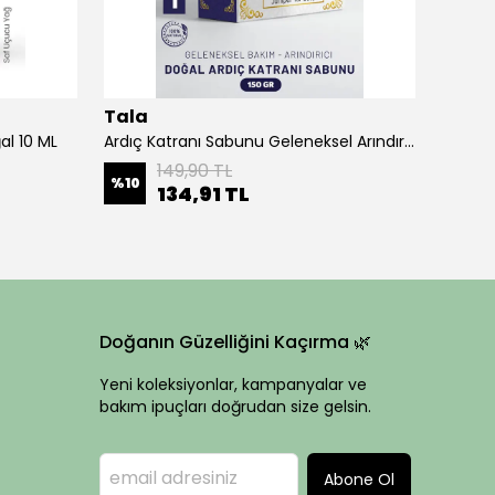
Tala
Tala
al 10 ML
Ardıç Katranı Sabunu Geleneksel Arındırıcı Ardıç Katranlı Sabun 150 gr
Ardıç 
149,90 TL
%
10
%
10
134,91 TL
Doğanın Güzelliğini Kaçırma 🌿
Yeni koleksiyonlar, kampanyalar ve
bakım ipuçları doğrudan size gelsin.
Abone Ol