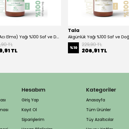
Tala
Adaçayı (Acı Elma) Yağı %100 Saf ve Doğal 10 ML
Akgünlük Yağı %100 Saf ve Doğ
,90 TL
229,90 TL
%
10
9,91 TL
206,91 TL
Hesabım
Kategoriler
kası
Giriş Yap
Anasayfa
nması
Kayıt Ol
Tüm Ürünler
Siparişlerim
Tüy Azaltıcılar